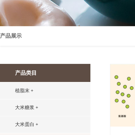
产品展示
产品类目
植脂末
+
大米糖浆
+
大米蛋白
+